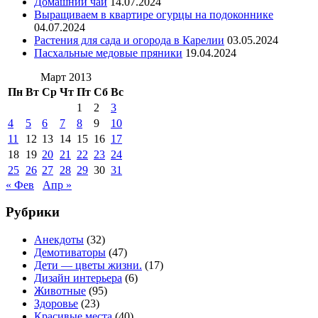
Домашний чай
14.07.2024
Выращиваем в квартире огурцы на подоконнике
04.07.2024
Растения для сада и огорода в Карелии
03.05.2024
Пасхальные медовые пряники
19.04.2024
Март 2013
Пн
Вт
Ср
Чт
Пт
Сб
Вс
1
2
3
4
5
6
7
8
9
10
11
12
13
14
15
16
17
18
19
20
21
22
23
24
25
26
27
28
29
30
31
« Фев
Апр »
Рубрики
Анекдоты
(32)
Демотиваторы
(47)
Дети — цветы жизни.
(17)
Дизайн интерьера
(6)
Животные
(95)
Здоровье
(23)
Красивые места
(40)