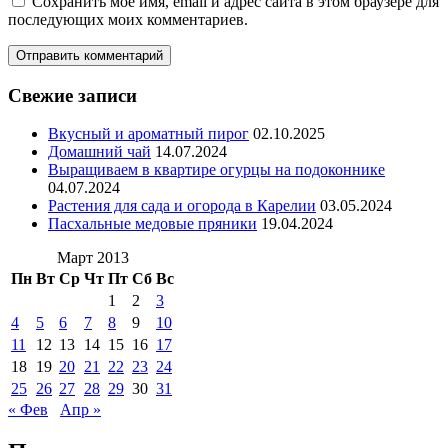
Сохранить моё имя, email и адрес сайта в этом браузере для
последующих моих комментариев.
Свежие записи
Вкусный и ароматный пирог
02.10.2025
Домашний чай
14.07.2024
Выращиваем в квартире огурцы на подоконнике
04.07.2024
Растения для сада и огорода в Карелии
03.05.2024
Пасхальные медовые пряники
19.04.2024
Март 2013
Пн
Вт
Ср
Чт
Пт
Сб
Вс
1
2
3
4
5
6
7
8
9
10
11
12
13
14
15
16
17
18
19
20
21
22
23
24
25
26
27
28
29
30
31
« Фев
Апр »