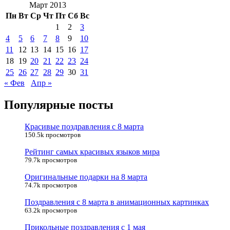
Март 2013
Пн
Вт
Ср
Чт
Пт
Сб
Вс
1
2
3
4
5
6
7
8
9
10
11
12
13
14
15
16
17
18
19
20
21
22
23
24
25
26
27
28
29
30
31
« Фев
Апр »
Популярные посты
Красивые поздравления с 8 марта
150.5k просмотров
Рейтинг самых красивых языков мира
79.7k просмотров
Оригинальные подарки на 8 марта
74.7k просмотров
Поздравления с 8 марта в анимационных картинках
63.2k просмотров
Прикольные поздравления с 1 мая