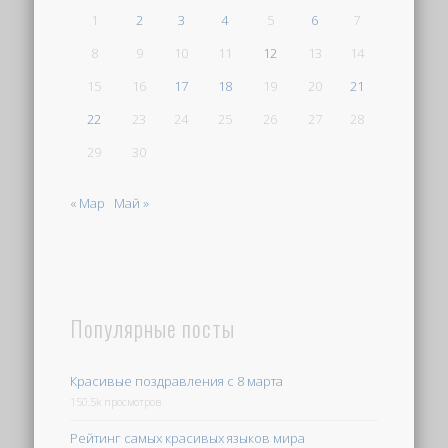
1
2
3
4
5
6
7
8
9
10
11
12
13
14
15
16
17
18
19
20
21
22
23
24
25
26
27
28
29
30
« Мар
Май »
Популярные посты
Красивые поздравления с 8 марта
150.5k просмотров
Рейтинг самых красивых языков мира