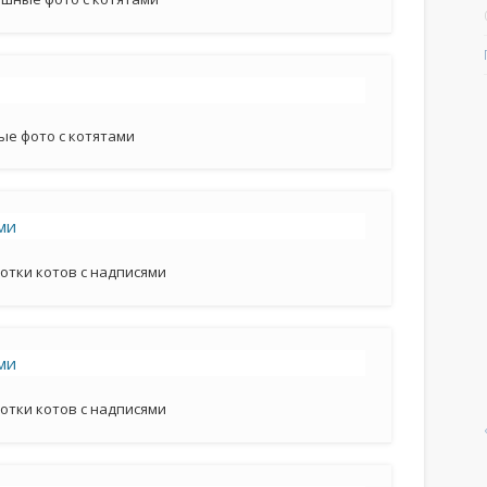
ые фото с котятами
отки котов с надписями
отки котов с надписями