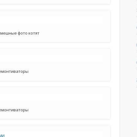
смешные фото котят
емонтиваторы
емонтиваторы