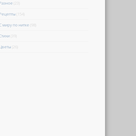
Разное
(23)
Рецепты
(154)
С миру по нитке
(98)
Стихи
(39)
Цветы
(26)