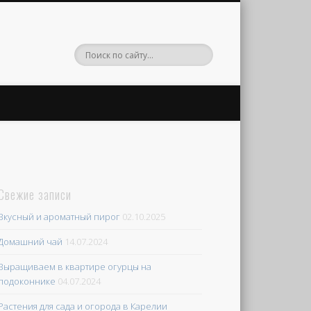
Свежие записи
Вкусный и ароматный пирог
02.10.2025
Домашний чай
14.07.2024
Выращиваем в квартире огурцы на
подоконнике
04.07.2024
Растения для сада и огорода в Карелии