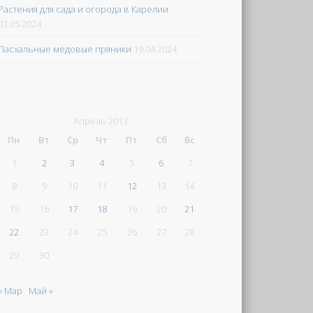
Растения для сада и огорода в Карелии
03.05.2024
Пасхальные медовые пряники
19.04.2024
Апрель 2013
Пн
Вт
Ср
Чт
Пт
Сб
Вс
1
2
3
4
5
6
7
8
9
10
11
12
13
14
15
16
17
18
19
20
21
22
23
24
25
26
27
28
29
30
« Мар
Май »