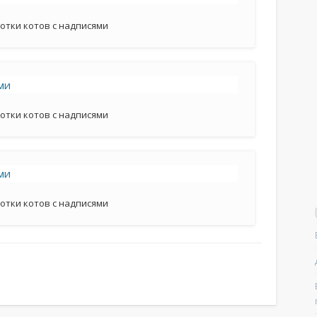
отки котов с надписями
отки котов с надписями
отки котов с надписями