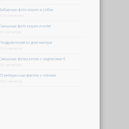
Забавные фото кошек и собак
47.9k просмотров
Смешные фото кошек и котят
43k просмотров
Поздравления ко дню матери
35.2k просмотра
Смешные фотки котов с надписями 9
35k просмотров
25 интересных фактов о чтении
28.8k просмотра