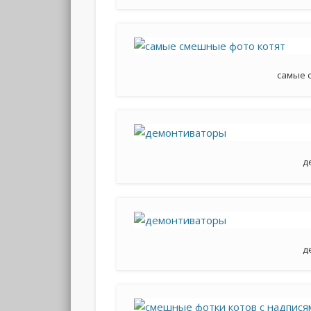
самые 
д
д