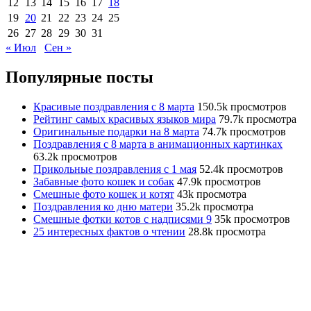
12
13
14
15
16
17
18
19
20
21
22
23
24
25
26
27
28
29
30
31
« Июл
Сен »
Популярные посты
Красивые поздравления с 8 марта
150.5k просмотров
Рейтинг самых красивых языков мира
79.7k просмотра
Оригинальные подарки на 8 марта
74.7k просмотров
Поздравления с 8 марта в анимационных картинках
63.2k просмотров
Прикольные поздравления с 1 мая
52.4k просмотров
Забавные фото кошек и собак
47.9k просмотров
Смешные фото кошек и котят
43k просмотра
Поздравления ко дню матери
35.2k просмотра
Смешные фотки котов с надписями 9
35k просмотров
25 интересных фактов о чтении
28.8k просмотра