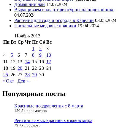
Домашний чай
14.07.2024
Выращиваем в квартире огурцы на подоконнике
04.07.2024
Растения для сада и огорода в Карелии
03.05.2024
Пасхальные медовые пряники
19.04.2024
Ноябрь 2013
Пн
Вт
Ср
Чт
Пт
Сб
Вс
1
2
3
4
5
6
7
8
9
10
11
12
13
14
15
16
17
18
19
20
21
22
23
24
25
26
27
28
29
30
« Окт
Дек »
Популярные посты
Красивые поздравления с 8 марта
150.5k просмотров
Рейтинг самых красивых языков мира
79.7k просмотр