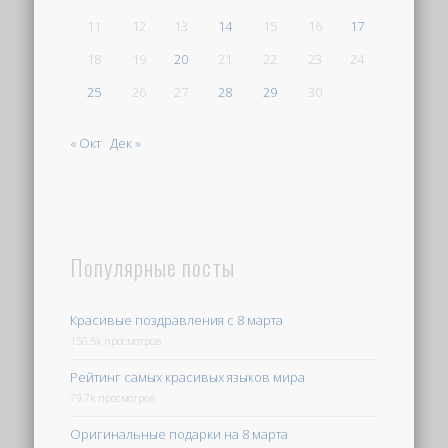
11
12
13
14
15
16
17
18
19
20
21
22
23
24
25
26
27
28
29
30
« Окт
Дек »
Популярные посты
Красивые поздравления с 8 марта
150.5k просмотров
Рейтинг самых красивых языков мира
79.7k просмотров
Оригинальные подарки на 8 марта