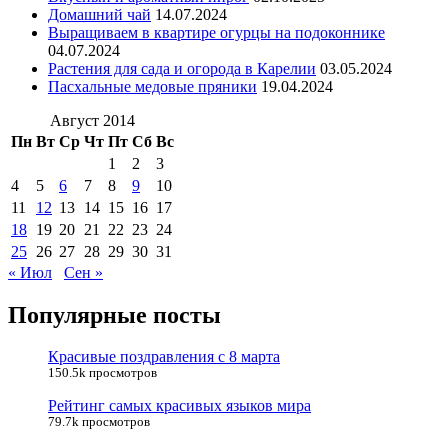
Домашний чай
14.07.2024
Выращиваем в квартире огурцы на подоконнике
04.07.2024
Растения для сада и огорода в Карелии
03.05.2024
Пасхальные медовые пряники
19.04.2024
Август 2014
Пн
Вт
Ср
Чт
Пт
Сб
Вс
1
2
3
4
5
6
7
8
9
10
11
12
13
14
15
16
17
18
19
20
21
22
23
24
25
26
27
28
29
30
31
« Июл
Сен »
Популярные посты
Красивые поздравления с 8 марта
150.5k просмотров
Рейтинг самых красивых языков мира
79.7k просмотров