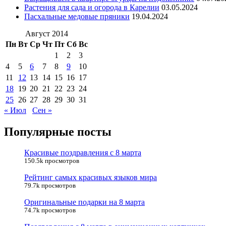
Растения для сада и огорода в Карелии
03.05.2024
Пасхальные медовые пряники
19.04.2024
Август 2014
Пн
Вт
Ср
Чт
Пт
Сб
Вс
1
2
3
4
5
6
7
8
9
10
11
12
13
14
15
16
17
18
19
20
21
22
23
24
25
26
27
28
29
30
31
« Июл
Сен »
Популярные посты
Красивые поздравления с 8 марта
150.5k просмотров
Рейтинг самых красивых языков мира
79.7k просмотров
Оригинальные подарки на 8 марта
74.7k просмотров