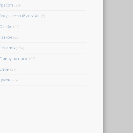
Красота
(29)
Ландшафтный дизайн.
(8)
О себе
(46)
Разное
(23)
Рецепты
(154)
С миру по нитке
(98)
Стихи
(39)
Цветы
(26)