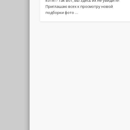
котят? Так вот, вы здесь их не увидите!
Приглашаю всех к просмотру новой
подборки фото …