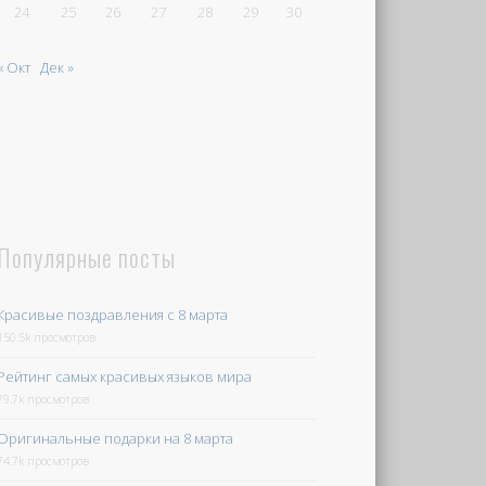
24
25
26
27
28
29
30
« Окт
Дек »
Популярные посты
Красивые поздравления с 8 марта
150.5k просмотров
Рейтинг самых красивых языков мира
79.7k просмотров
Оригинальные подарки на 8 марта
74.7k просмотров