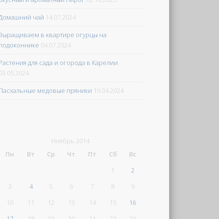
Домашний чай
14.07.2024
Выращиваем в квартире огурцы на
подоконнике
04.07.2024
Растения для сада и огорода в Карелии
03.05.2024
Пасхальные медовые пряники
19.04.2024
Ноябрь 2014
Пн
Вт
Ср
Чт
Пт
Сб
Вс
1
2
3
4
5
6
7
8
9
10
11
12
13
14
15
16
17
18
19
20
21
22
23