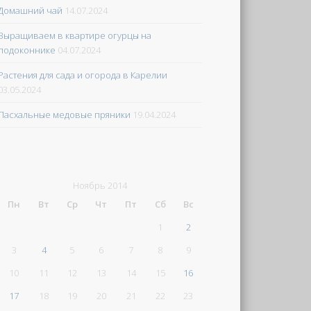
Домашний чай
14.07.2024
Выращиваем в квартире огурцы на
подоконнике
04.07.2024
Растения для сада и огорода в Карелии
03.05.2024
Пасхальные медовые пряники
19.04.2024
Ноябрь 2014
Пн
Вт
Ср
Чт
Пт
Сб
Вс
1
2
3
4
5
6
7
8
9
10
11
12
13
14
15
16
17
18
19
20
21
22
23