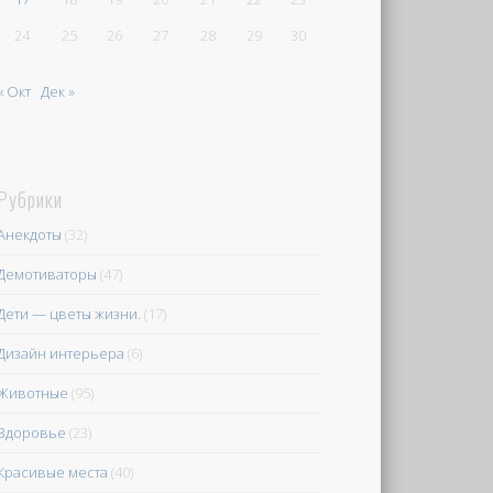
24
25
26
27
28
29
30
« Окт
Дек »
Рубрики
Анекдоты
(32)
Демотиваторы
(47)
Дети — цветы жизни.
(17)
Дизайн интерьера
(6)
Животные
(95)
Здоровье
(23)
Красивые места
(40)