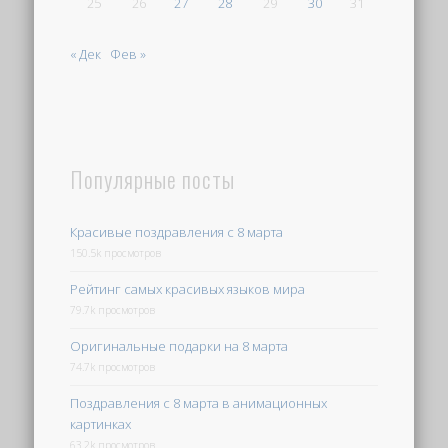
25
26
27
28
29
30
31
« Дек
Фев »
Популярные посты
Красивые поздравления с 8 марта
150.5k просмотров
Рейтинг самых красивых языков мира
79.7k просмотров
Оригинальные подарки на 8 марта
74.7k просмотров
Поздравления с 8 марта в анимационных
картинках
63.2k просмотров