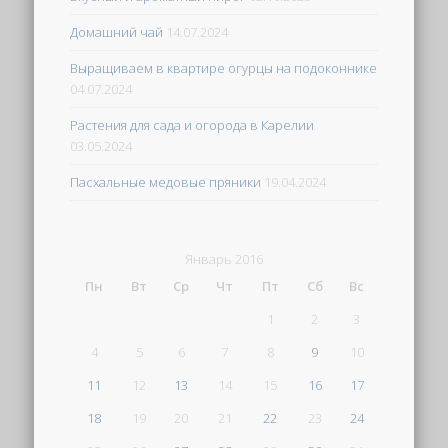
Домашний чай
14.07.2024
Выращиваем в квартире огурцы на подоконнике
04.07.2024
Растения для сада и огорода в Карелии
03.05.2024
Пасхальные медовые пряники
19.04.2024
Январь 2016
Пн
Вт
Ср
Чт
Пт
Сб
Вс
1
2
3
4
5
6
7
8
9
10
11
12
13
14
15
16
17
18
19
20
21
22
23
24