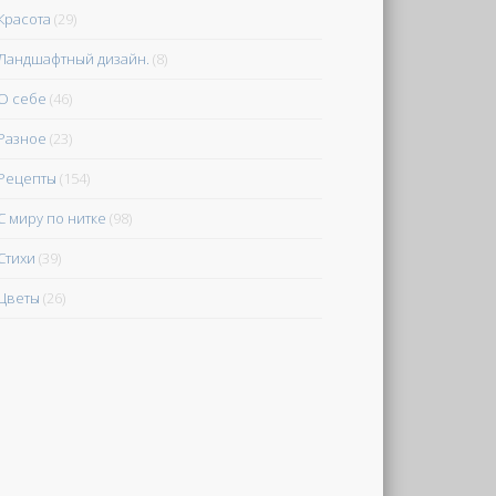
Красота
(29)
Ландшафтный дизайн.
(8)
О себе
(46)
Разное
(23)
Рецепты
(154)
С миру по нитке
(98)
Стихи
(39)
Цветы
(26)