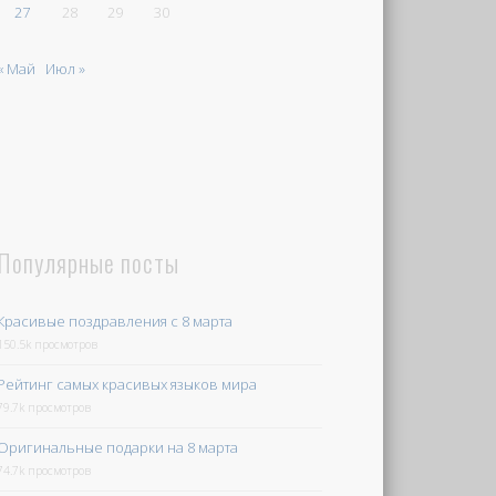
27
28
29
30
« Май
Июл »
Популярные посты
Красивые поздравления с 8 марта
150.5k просмотров
Рейтинг самых красивых языков мира
79.7k просмотров
Оригинальные подарки на 8 марта
74.7k просмотров