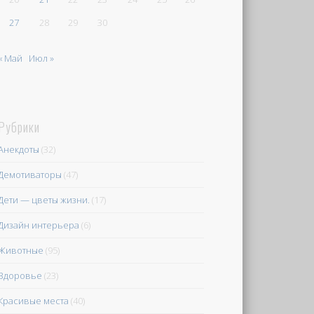
27
28
29
30
« Май
Июл »
Рубрики
Анекдоты
(32)
Демотиваторы
(47)
Дети — цветы жизни.
(17)
Дизайн интерьера
(6)
Животные
(95)
Здоровье
(23)
Красивые места
(40)