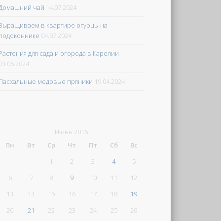
Домашний чай
14.07.2024
Выращиваем в квартире огурцы на
подоконнике
04.07.2024
Растения для сада и огорода в Карелии
03.05.2024
Пасхальные медовые пряники
19.04.2024
Июнь 2016
Пн
Вт
Ср
Чт
Пт
Сб
Вс
1
2
3
4
5
6
7
8
9
10
11
12
13
14
15
16
17
18
19
20
21
22
23
24
25
26