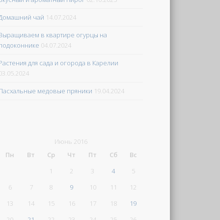
Домашний чай
14.07.2024
Выращиваем в квартире огурцы на
подоконнике
04.07.2024
Растения для сада и огорода в Карелии
03.05.2024
Пасхальные медовые пряники
19.04.2024
Июнь 2016
Пн
Вт
Ср
Чт
Пт
Сб
Вс
1
2
3
4
5
6
7
8
9
10
11
12
13
14
15
16
17
18
19
20
21
22
23
24
25
26