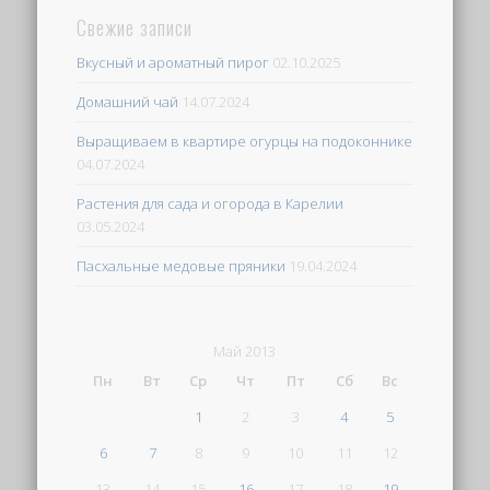
Свежие записи
Вкусный и ароматный пирог
02.10.2025
Домашний чай
14.07.2024
Выращиваем в квартире огурцы на подоконнике
04.07.2024
Растения для сада и огорода в Карелии
03.05.2024
Пасхальные медовые пряники
19.04.2024
Май 2013
Пн
Вт
Ср
Чт
Пт
Сб
Вс
1
2
3
4
5
6
7
8
9
10
11
12
13
14
15
16
17
18
19