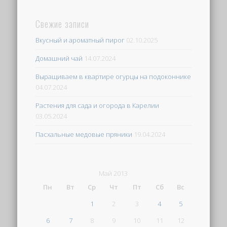
Свежие записи
Вкусный и ароматный пирог
02.10.2025
Домашний чай
14.07.2024
Выращиваем в квартире огурцы на подоконнике
04.07.2024
Растения для сада и огорода в Карелии
03.05.2024
Пасхальные медовые пряники
19.04.2024
Май 2013
Пн
Вт
Ср
Чт
Пт
Сб
Вс
1
2
3
4
5
6
7
8
9
10
11
12