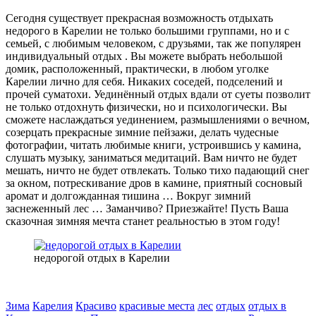
Сегодня существует прекрасная возможность отдыхать
недорого в Карелии не только большими группами, но и с
семьей, с любимым человеком, с друзьями, так же популярен
индивидуальный отдых . Вы можете выбрать небольшой
домик, расположенный, практически, в любом уголке
Карелии лично для себя. Никаких соседей, подселений и
прочей суматохи. Уединённый отдых вдали от суеты позволит
не только отдохнуть физически, но и психологически. Вы
сможете наслаждаться уединением, размышлениями о вечном,
созерцать прекрасные зимние пейзажи, делать чудесные
фотографии, читать любимые книги, устроившись у камина,
слушать музыку, заниматься медитаций. Вам ничто не будет
мешать, ничто не будет отвлекать. Только тихо падающий снег
за окном, потрескивание дров в камине, приятный сосновый
аромат и долгожданная тишина … Вокруг зимний
заснеженный лес … Заманчиво? Приезжайте! Пусть Ваша
сказочная зимняя мечта станет реальностью в этом году!
недорогой отдых в Карелии
Зима
Карелия
Красиво
красивые места
лес
отдых
отдых в